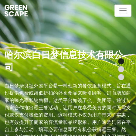
哈尔滨白日梦信息技术有限公
司
白日梦杂良社外卖平台是一种创新的餐饮服务模式，旨在通
过提供免费或超低折扣的外卖食品来吸引顾客，进而增加商
家的曝光率和销售额。这类平台如饿了么、美团等，通过与
商家合作推出霸王餐活动，让用户在享受美食的同时无需支
付或仅支付极低的费用。这种模式不仅为用户带来了实惠，
也有效提升了商家的客流量和品牌形象。用户通常只需在平
台上参与活动，填写必要信息即可有机会获得霸王餐。然